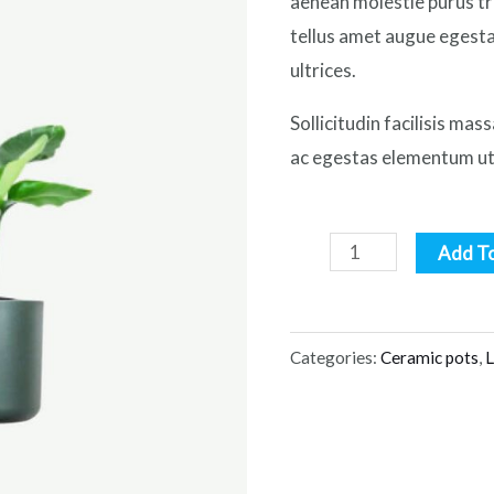
aenean molestie purus tr
tellus amet augue egest
ultrices.
Sollicitudin facilisis mas
ac egestas elementum ut 
Bird
Add T
of
Paradise
quantity
Categories:
Ceramic pots
,
L