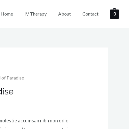
Home
IV Therapy
About
Contact
0
d of Paradise
dise
 molestie accumsan nibh non odio