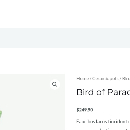
Home
/
Ceramic pots
/ Bir
Bird of Para
$
249.90
Faucibus lacus tincidunt