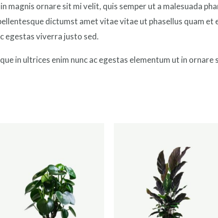
in magnis ornare sit mi velit, quis semper ut a malesuada ph
 pellentesque dictumst amet vitae vitae ut phasellus quam et
c egestas viverra justo sed.
esque in ultrices enim nunc ac egestas elementum ut in ornare 