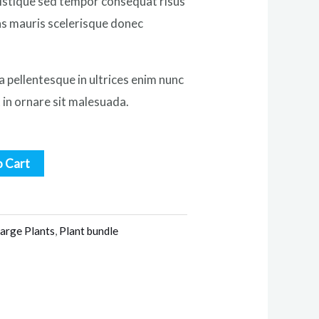
istique sed tempor consequat risus
as mauris scelerisque donec
sa pellentesque in ultrices enim nunc
in ornare sit malesuada.
o Cart
arge Plants
,
Plant bundle