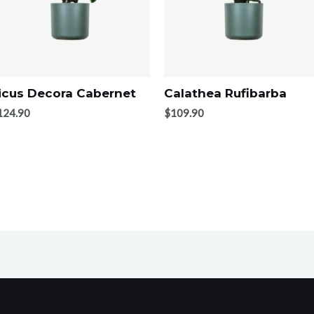
icus Decora Cabernet
Calathea Rufibarba
124.90
$
109.90