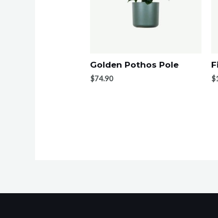
Golden Pothos Pole
F
$
74.90
$