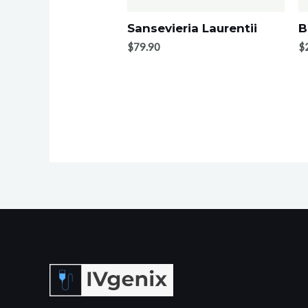
Sansevieria Laurentii
B
$
79.90
$