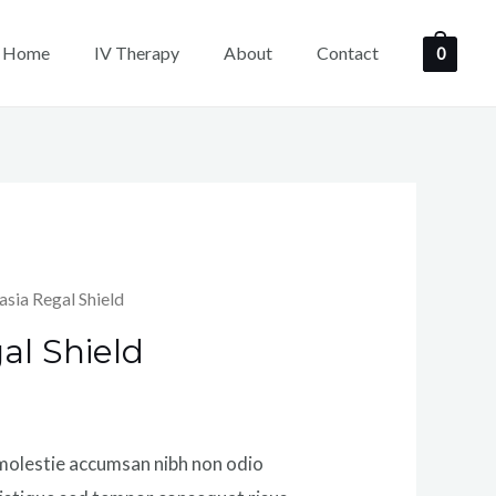
Home
IV Therapy
About
Contact
0
asia Regal Shield
al Shield
 molestie accumsan nibh non odio