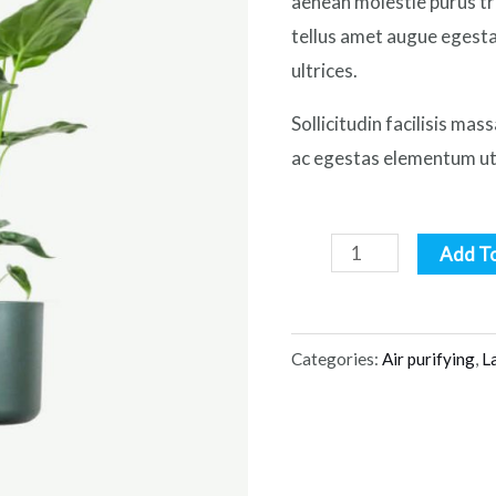
aenean molestie purus tr
tellus amet augue egest
ultrices.
Sollicitudin facilisis mas
ac egestas elementum ut 
Alocasia
Add T
Regal
Shield
quantity
Categories:
Air purifying
,
L