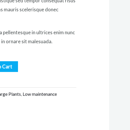
istique sed tempor consequat risus
as mauris scelerisque donec
sa pellentesque in ultrices enim nunc
in ornare sit malesuada.
o Cart
arge Plants
,
Low maintenance