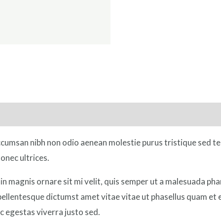
accumsan nibh non odio aenean molestie purus tristique sed t
onec ultrices.
in magnis ornare sit mi velit, quis semper ut a malesuada ph
 pellentesque dictumst amet vitae vitae ut phasellus quam et
c egestas viverra justo sed.