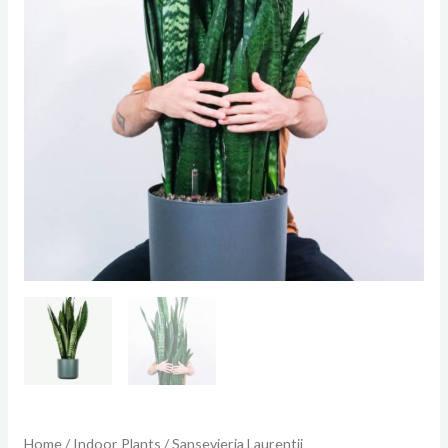
Home
/
Indoor Plants
/ Sansevieria Laurentii