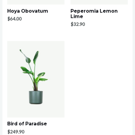
Hoya Obovatum
Peperomia Lemon
Lime
$
64.00
$
32.90
Bird of Paradise
$
249.90